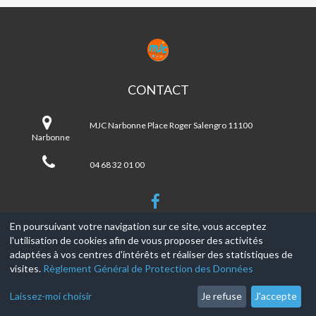
MJC
NARBONNE
CONTACT
MJC
Narbonne
MJC Narbonne Place Roger Salengro 11100
Narbonne
04 68 32 01 00
En poursuivant votre navigation sur ce site, vous acceptez
l'utilisation de cookies afin de vous proposer des activités
© 2017-2026, Ce site est propulsé par
Aniapps.fr
adaptées à vos centres d'intérêts et réaliser des statistiques de
visites.
Règlement Général de Protection des Données
CGV
CGU Aniapps
Laissez-moi choisir
Je refuse
J'accepte
RGPD