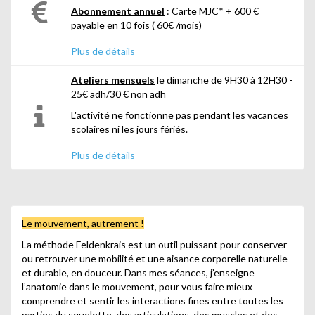
Abonnement annuel
: Carte MJC* + 600 €
payable en 10 fois ( 60€ /mois)
*35 € (26/99 ans) / 20 € (0/25ans) 62 € (carte
Plus de détails
famille)
Ateliers mensuels
le dimanche de 9H30 à 12H30 -
La Carte MJC Plus :
25€ adh/30 € non adh
De 43 € à 93 € la carte Plus vous fait bénéficier de
L'activité ne fonctionne pas pendant les vacances
66% de réduction sur vos impôts.
scolaires ni les jours fériés.
Renseignements à l'accueil de la MJC.
Aucun remboursement de cotisation ni d'adhésion
Plus de détails
ne sera effectué en cours d'année.
Le mouvement, autrement !
La méthode Feldenkrais est un outil puissant pour conserver
ou retrouver une mobilité et une aisance corporelle naturelle
et durable, en douceur. Dans mes séances, j’enseigne
l’anatomie dans le mouvement, pour vous faire mieux
comprendre et sentir les interactions fines entre toutes les
parties du squelette, des articulations, des muscles et des