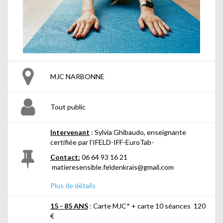
MJC NARBONNE
Tout public
Intervenant
: Sylvia Ghibaudo, enseignante
certifiée par l'IFELD-IFF-EuroTab-
Contact:
06 64 93 16 21
matieresensible.feldenkrais@gmail.com
Web :
matieresensible.fr
Plus de détails
15 - 85 ANS
: Carte MJC* + carte 10 séances 120
€