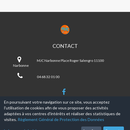
MJC
NARBONNE
CONTACT
MJC
Narbonne
MJC Narbonne Place Roger Salengro 11100
Narbonne
04 68 32 01 00
En poursuivant votre navigation sur ce site, vous acceptez
l'utilisation de cookies afin de vous proposer des activités
© 2017-2026, Ce site est propulsé par
Aniapps.fr
adaptées à vos centres d'intérêts et réaliser des statistiques de
visites.
Règlement Général de Protection des Données
CGV
CGU Aniapps