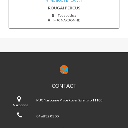
MUSIQUE ET CHANT
ROUGAI PERCUS
Tous publics
MJC NARBONNE
MJC
NARBONNE
CONTACT
MJC
Narbonne
MJC Narbonne Place Roger Salengro 11100
Narbonne
04 68 32 01 00