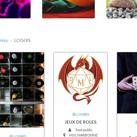
vités
LOISIRS
LOISIRS
JEUX DE ROLES
Tout public
MJC NARBONNE
LOISIRS