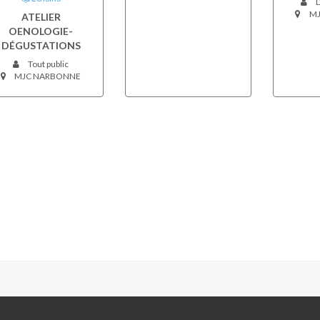
D
MJ
ATELIER
OENOLOGIE-
DÉGUSTATIONS
Tout public
MJC NARBONNE