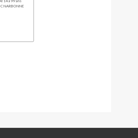
e 14 à 99 ans
C NARBONNE