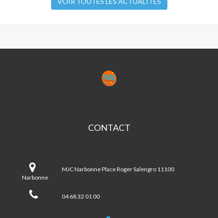
VOIR TOUTES LES ACTUALITÉS
MJC
NARBONNE
CONTACT
MJC
Narbonne
MJC Narbonne Place Roger Salengro 11100
Narbonne
04 68 32 01 00