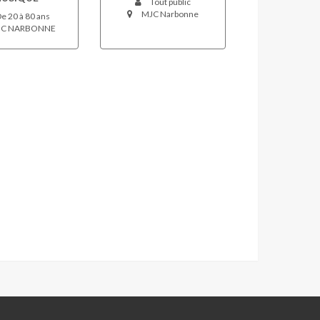
Tout public
MJC Narbonne
e 20 à 80 ans
C NARBONNE