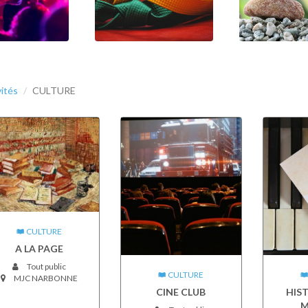
vités
CULTURE
CULTURE
A LA PAGE
Tout public
CULTURE
MJC NARBONNE
CINE CLUB
HIST
M