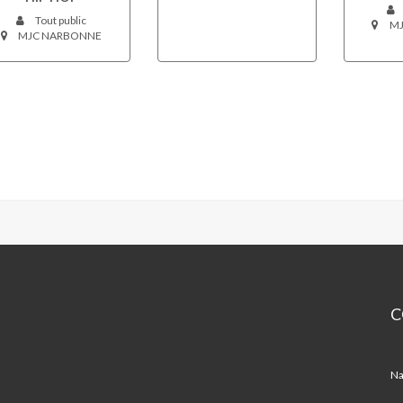
Tout public
MJ
MJC NARBONNE
C
M
Na
Na