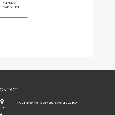
Tout public
C NARBONNE
ONTACT
JC
rbonne
MJC Narbonne Place Roger Salengro 11100
rbonne