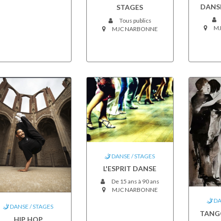
DANS
STAGES
Tous publics
MJ
MJC NARBONNE
DANSE / STAGES
L'ESPRIT DANSE
De 15 ans à 90 ans
MJC NARBONNE
DA
DANSE / STAGES
TANG
HIP HOP