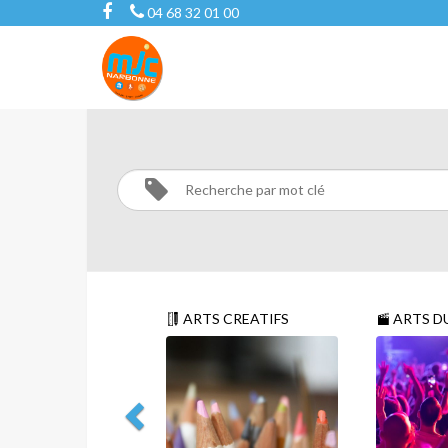
04 68 32 01 00
DANSE
/
STAGES
Activités
DANSE
ARTS CREATIFS
ARTS D
/ STAGES