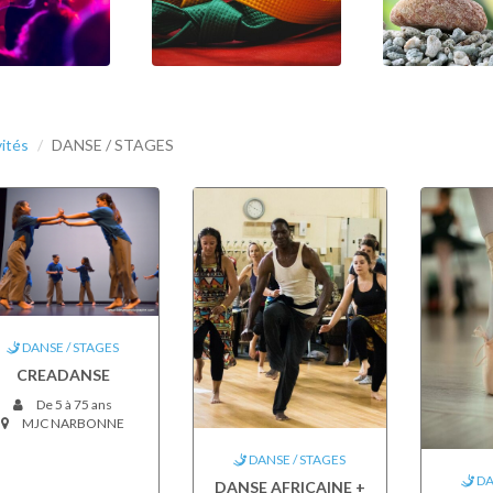
vités
DANSE / STAGES
DANSE / STAGES
CREADANSE
De 5 à 75 ans
MJC NARBONNE
DANSE / STAGES
DA
DANSE AFRICAINE +